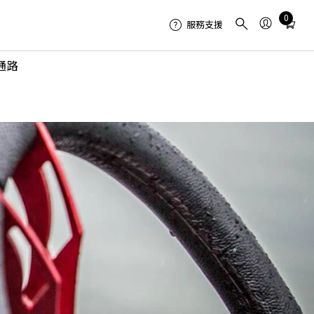
Total
0
服務支援
items
in
通路
cart:
0