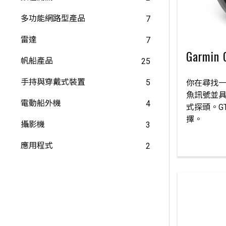
多功能網路型產品
7
雷達
7
Garmin
帆船產品
25
手持與穿戴式裝置
5
你在尋找
魚訊號並
電動船外機
4
式探頭。GT
擇。
攝影機
3
應用程式
2