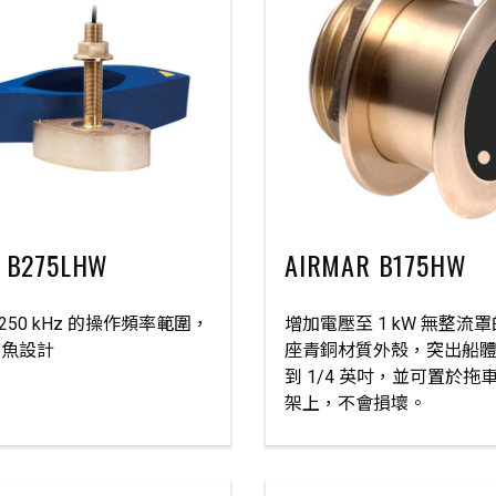
 B275LHW
AIRMAR B175HW
- 250 kHz 的操作頻率範圍，
增加電壓至 1 kW 無整流
捕魚設計
座青銅材質外殼，突出船
到 1/4 英吋，並可置於拖
架上，不會損壞。