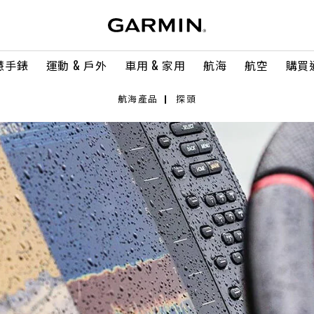
慧手錶
運動 & 戶外
車用 & 家用
航海
航空
購買
航海產品
探頭