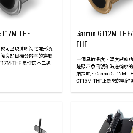
 GT17M-THF
Garmin GT12M-THF
THF
一款可呈現清晰海底地形及
具備良好目標分辨率的穿艙
一個具備深度、溫度感應
17M-THF 是你的不二選
楚顯示魚訊號和海底輪廓
納探頭。Garmin GT12M-TH
GT15M-THF正是您的明智