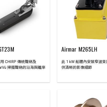
 GT23M
Airmar M265LH
 CHIRP 傳統聲納及
此 1 kW 船體內安裝窄波
learVü 掃描聲納的沿海與離岸
供清晰的影像細節