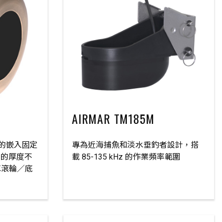
AIRMAR TM185M
罩的嵌入固定
專為近海捕魚和淡水垂釣者設計，搭
體的厚度不
載 85-135 kHz 的作業頻率範圍
車滾輪／底