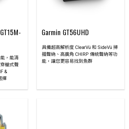
/GT15M-
Garmin GT56UHD
具備超高解析度 ClearVü 和 SideVü 掃
描聲納、高廣角 CHIRP 傳統聲納等功
功能，能清
能，讓您更容易找到魚群
的穿艙式聲
F &
選擇