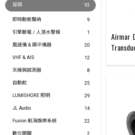
探頭
93
即時動態聲納
9
引擎斷電 / 人落水警報
1
Airmar 
風速儀 & 顯示儀器
Transdu
20
VHF & AIS
12
天線與感測器
8
自動舵
25
LUMISHORE 照明
29
JL Audio
14
Fusion 航海娛樂系統
22
數位開關
2