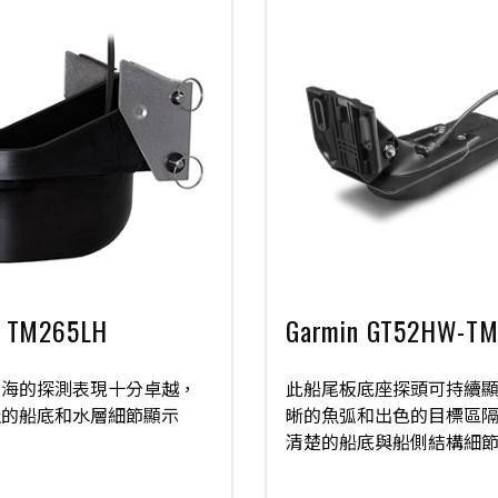
 TM265LH
Garmin GT52HW-T
深海的探測表現十分卓越，
此船尾板底座探頭可持續
佳的船底和水層細節顯示
晰的魚弧和出色的目標區
清楚的船底與船側結構細