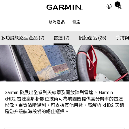
Total
0
items
in
航海產品
雷達
cart:
0
多功能網路型產品 (7)
雷達 (7)
帆船產品 (25)
手持與
Garmin 發展出全系列天線罩及開放陣列雷達。 Garmin
xHD2 雷達高解析數位技術可為航圖機提供高分辨率的雷達
影像。畫質清晰銳利，可支援其他用途，高解析 xHD2 天線
是您升級航海設備的絕佳選擇。