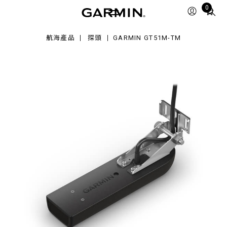
51M-
Total
0
items
in
航海產品
探頭
GARMIN GT51M-TM
cart:
0