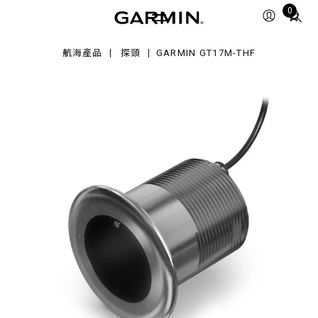
17M-
Total
0
F
items
in
航海產品
探頭
GARMIN GT17M-THF
cart:
0