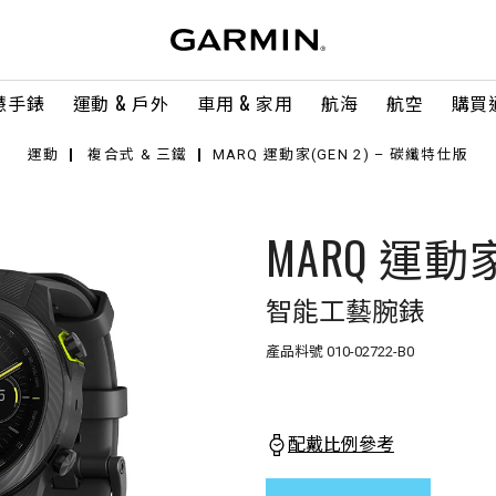
慧手錶
運動 & 戶外
車用 & 家用
航海
航空
購買
運動
複合式 & 三鐵
MARQ 運動家(GEN 2) – 碳纖特仕版
MARQ 運動家
智能工藝腕錶
產品料號
010-02722-B0
配戴比例參考