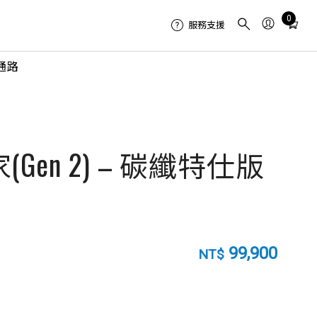
Total
0
服務支援
items
in
通路
cart:
0
(Gen 2) – 碳纖特仕版
99,900
NT$