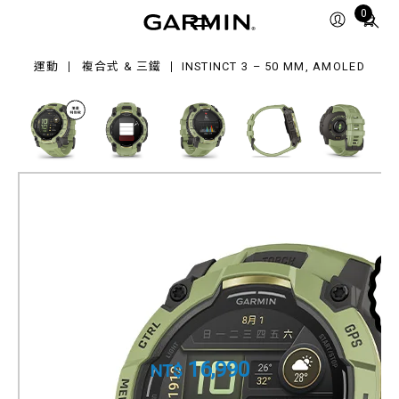
Total
0
items
in
,
運動
複合式 & 三鐵
INSTINCT 3 – 50 MM, AMOLED
OLED
cart:
0
Instinct 3 – 50 mm, AMOLED
本我系列 GPS 智慧腕錶
產品料號
010-03020-12
16,990
NT$