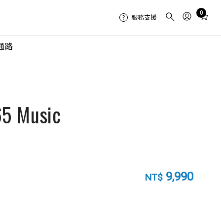
Total
0
服務支援
items
in
通路
cart:
0
65 Music
9,990
NT$