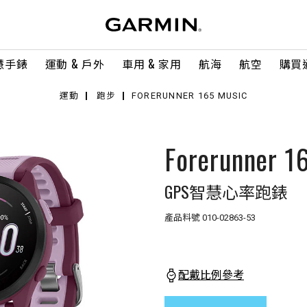
慧手錶
運動 & 戶外
車用 & 家用
航海
航空
購買
運動
跑步
FORERUNNER 165 MUSIC
Forerunner 1
GPS智慧心率跑錶
產品料號
010-02863-53
配戴比例參考