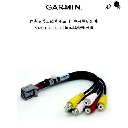
90
Total
0
items
in
停產＆停止維修產品
車用導航配件
cart:
NAVTUNE 7190 後座娛樂輸出線
0