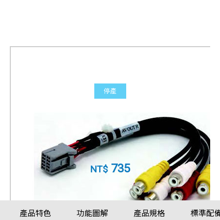
停產
NAVTUNE 7190 後座娛樂輸
出線
產品料號
010-11929-00
735
NT$
產品特色
功能圖解
產品規格
標準配