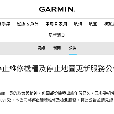
慧手錶
運動 & 戶外
車用 & 家用
航海
航空
購買
最新消息
資訊
新聞
公告
停止維修機種及停止地圖更新服務公
rmin一貫的政策與精神，但因部份機種出廠年份已久，眾多零組
h S3及nüvi 52，本公司將停止硬體維修及檢測服務，特此公告並請見諒