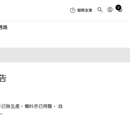
Total
0
服務支援
items
in
通路
cart:
0
告
件已無生產，備料亦已用罄， 自
。