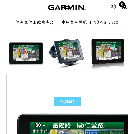
60
Total
0
items
in
停產＆停止維修產品
車用衛星導航
NÜVI® 3560
cart:
0
停止維修
nüvi® 3560
高畫質聲控導航機