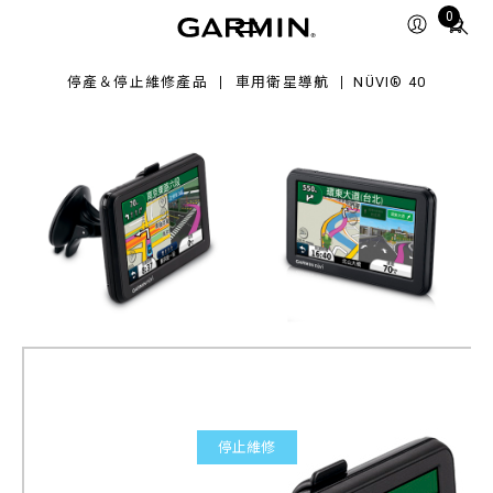
Total
0
items
in
停產＆停止維修產品
車用衛星導航
NÜVI® 40
cart:
0
停止維修
nüvi® 40