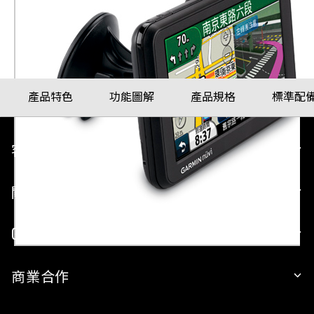
產品料號
010-00990-65
產品特色
功能圖解
產品規格
標準配
客戶服務
關於 GARMIN
GARMIN 平台
商業合作