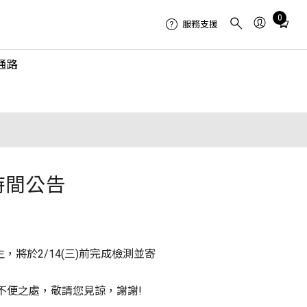
Total
0
服務支援
items
in
通路
cart:
0
時間公告
，將於2/14(三)前完成檢測並寄
造成不便之處，敬請您見諒，謝謝!