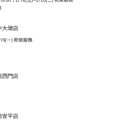
18:00；2/16(五)~2/20(二) 照常服務
務
台中大墩店
/19(一) 照常服務
台南西門店
台南安平店