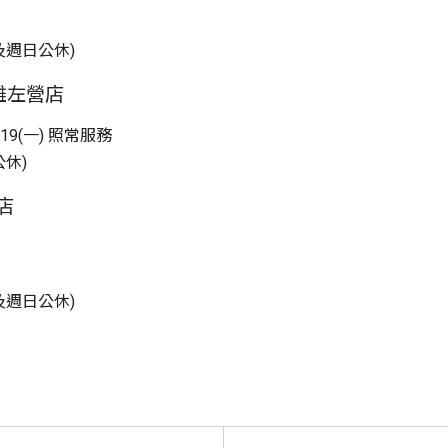
週一及週日公休)
高雄左營店
/19(一) 照常服務
公休)
7店
週一及週日公休)