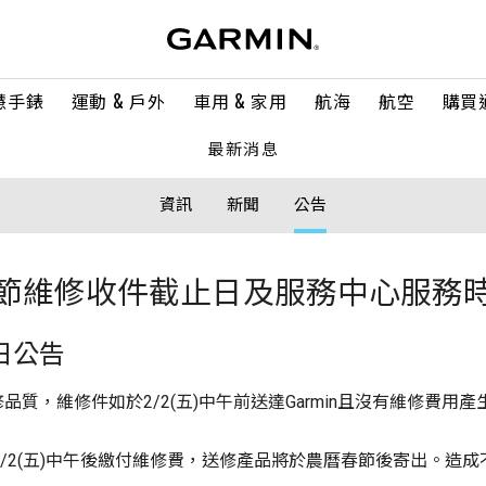
慧手錶
運動 & 戶外
車用 & 家用
航海
航空
購買
最新消息
資訊
新聞
公告
節維修收件截止日及服務中心服務
日公告
，維修件如於2/2(五)中午前送達Garmin且沒有維修費用產生
n或於2/2(五)中午後繳付維修費，送修產品將於農曆春節後寄出。