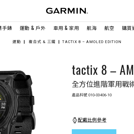
慧手錶
運動 & 戶外
車用 & 家用
航海
航空
購買
運動
複合式 & 三鐵
TACTIX 8 – AMOLED EDITION
tactix 8 – A
全方位進階軍用戰
產品料號
010-03406-10
配戴比例參考