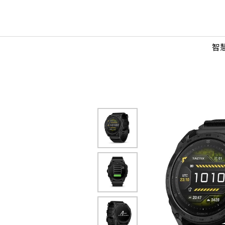
OLED
tion
智