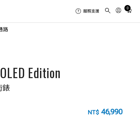
Total
0
服務支援
items
in
通路
cart:
0
MOLED Edition
術錶
46,990
NT$