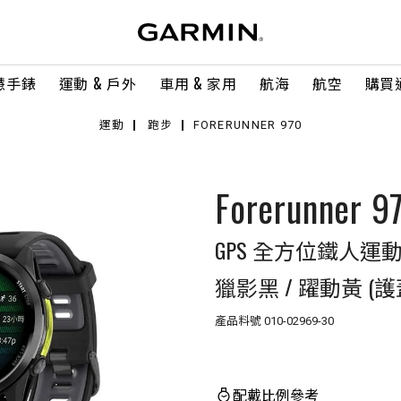
慧手錶
運動 & 戶外
車用 & 家用
航海
航空
購買
運動
跑步
FORERUNNER 970
Forerunner 9
GPS 全方位鐵人運
獵影黑 / 躍動黃 (
產品料號
010-02969-30
配戴比例參考