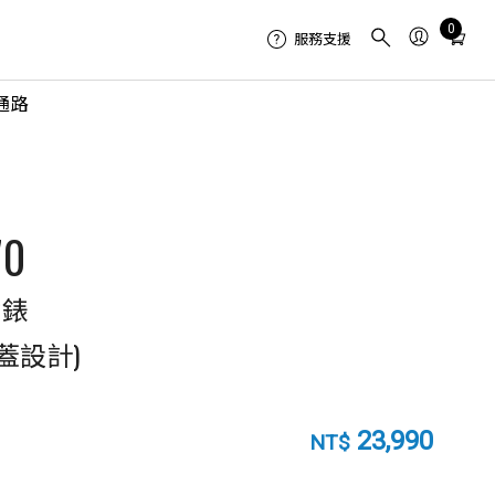
Total
0
服務支援
items
in
通路
cart:
0
70
動錶
護蓋設計)
23,990
NT$