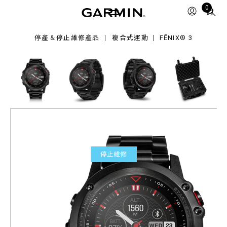
Total
0
items
in
停產＆停止維修產品
複合式運動
FĒNIX® 3
cart:
0
停止維修
fēnix® 3
全能戶外運動GPS腕錶
產品料號
010-01338-83