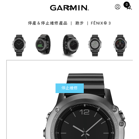
Total
0
items
in
停產＆停止維修產品
跑步
FĒNIX® 3
cart:
0
停止維修
fēnix® 3
全能戶外運動GPS腕錶
產品料號
010-01338-23