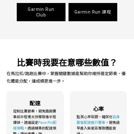
Garmin Run
Garmin Run 課程
Club
比賽時我要在意哪些數值？
在馬拉松/路跑比賽中，掌握關鍵數據能幫助你維持穩定節奏、優
化體能分配，讓成績更進一步。
配速
心率
控制比賽節奏，避免路跑賽
事前半程衝太快導致後半程
監測心率區間，確保在
自身
爆掉。建議設定
Pace Pro配
甜蜜配速進行賽事
，避免過
速策略
，透過精準的配速策
早進入無氧區導致體能衰