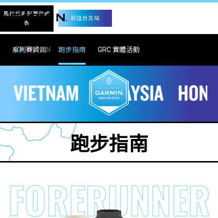
馬拉松系列賽完成
前往台北站
表
|
系列賽資訊
ZH
EN
跑步指南
GRC 實體活動
跑步指南
FORERUNNER