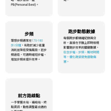
略，穩步達標，破
竭。
PB(Personal Best)。
跑步動態數據
步頻
每個跨步都精確紀錄與分
理想步頻通常在
170-180
析，直接在手腕上即時檢視
步/分鐘
，有助於減少能量
影響跑步效率的關鍵數據，
消耗並降低受傷風險。若步
包含步幅、步頻、觸地時間
頻過低，可適時縮短步幅、
等，優化跑姿避免運動傷
增加步頻來提升效率。
害。
前方路線點
一手掌握水站、補給站、終
點資訊。動態調整最合適的