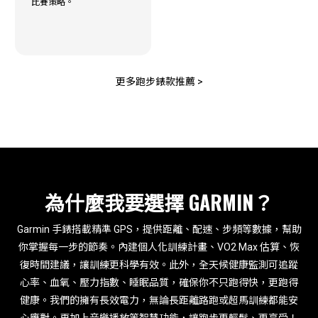
比賽策略。
更多跑步錶款推薦 >
為什麼我要選擇 GARMIN？
Garmin 手錶搭載精準 GPS，提供距離、配速、步頻等數據，幫助
你掌握每一步的節奏。內建個人化訓練計畫、VO2 Max 估算、恢
復時間建議，讓訓練更科學有效。此外，全天候健康監測可追蹤
心率、血氧、壓力指數、睡眠品質，確保你不只跑得快，更跑得
健康。我們的擁有長效電力，無論長距離路跑或超馬訓練都能安
心應對。再加上音樂播放等智慧功能，讓跑步更輕鬆、更享受！