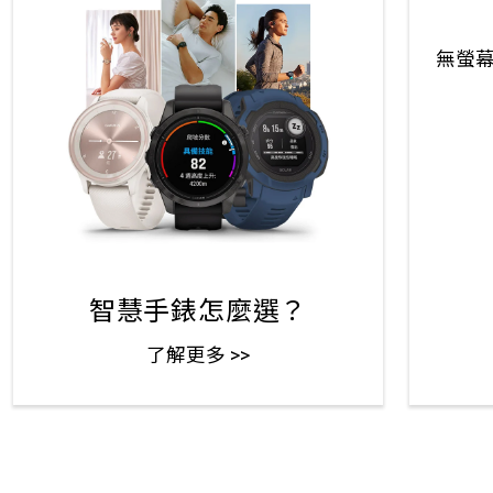
無螢
智慧手錶怎麼選？
了解更多 >>