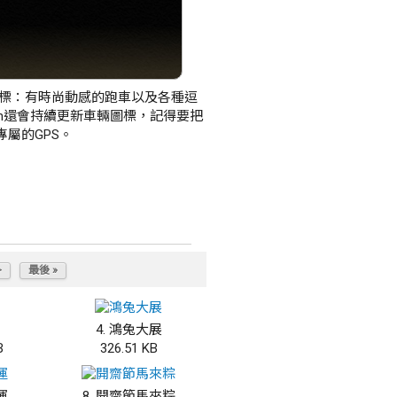
種車輛圖標：有時尚動感的跑車以及各種逗
rmin還會持續更新車輛圖標，記得要把
專屬的GPS。
>
最後 »
4. 鴻兔大展
B
326.51 KB
運
8. 開齋節馬來粽