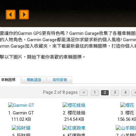
要讓你的Garmin GPS更有特色嗎？Garmin Garage收集了各
的人物角色，Garmin Garage都能滿足你求變求新的個人風格! Ga
armin Garage加入收藏夾，來下載最新最炫的車輛圖標，打造你個人
擊以下圖片，開始下載你喜歡的車輛圖標。
車輛圖標
導航語音
如何安裝
Page 2 of 8 pages
<
1
2
3
4
1. Garmin GT
2. 櫻花娃娃
3. 櫻花
111.02 KB
214.54 KB
156.56 K
5. 招財貓
6. 紅運跑車
7. 山羊開