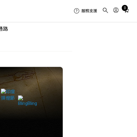
Total
0
服務支援
items
in
通路
cart:
0