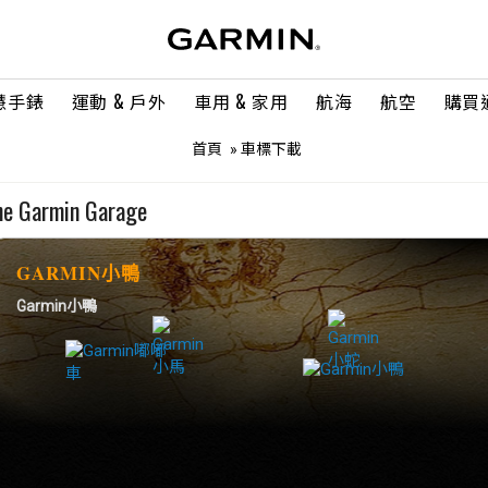
慧手錶
運動 & 戶外
車用 & 家用
航海
航空
購買
首頁
» 車標下載
he Garmin Garage
GARMIN小鴨
Garmin小鴨