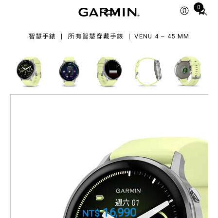
Total
0
items
in
m
智慧手錶
所有智慧穿戴手錶
VENU 4 – 45 MM
cart:
0
Venu 4 – 45 mm
GPS 智慧腕錶
產品料號
010-03014-12
16,990
NT$