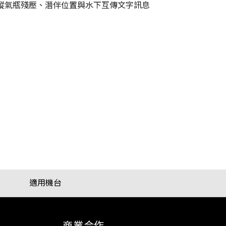
蹤氣瓶殘壓、潛伴位置與水下互傳文字訊息
適用機台
商業合作