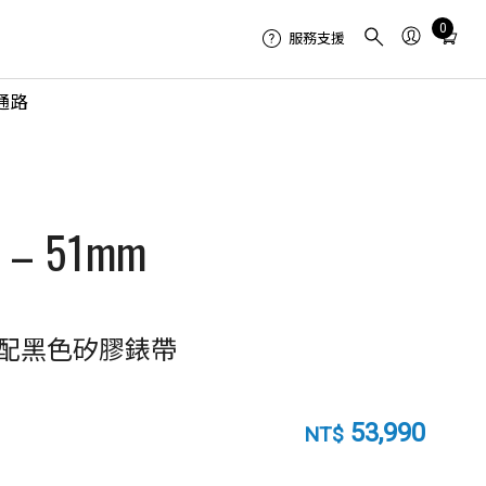
Total
0
服務支援
items
in
通路
cart:
0
i – 51mm
搭配黑色矽膠錶帶
53,990
NT$