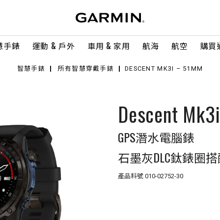
慧手錶
運動 & 戶外
車用 & 家用
航海
航空
購買
智慧手錶
所有智慧穿戴手錶
DESCENT MK3I – 51MM
Descent Mk3
GPS潛水電腦錶
石墨灰DLC鈦錶圈
產品料號
010-02752-30