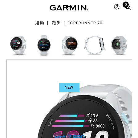
Total
0
items
in
運動
跑步
FORERUNNER 70
cart:
0
NEW
Forerunner 70
入門級GPS智慧跑錶
產品料號
010-04307-11
7,990