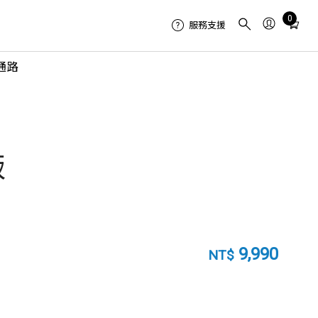
Total
0
服務支援
items
in
通路
cart:
0
版
9,990
NT$