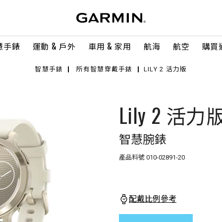
慧手錶
運動 & 戶外
車用 & 家用
航海
航空
購買
智慧手錶
所有智慧穿戴手錶
LILY 2 活力版
Lily 2 活力
智慧腕錶
產品料號
010-02891-20
配戴比例參考