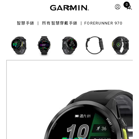
0
Total
0
items
in
智慧手錶
所有智慧穿戴手錶
FORERUNNER 970
cart:
0
Forerunner 970
GPS 全方位鐵人運動錶
獵影黑 / 躍動黃 (護蓋設計)
產品料號
010-02969-30