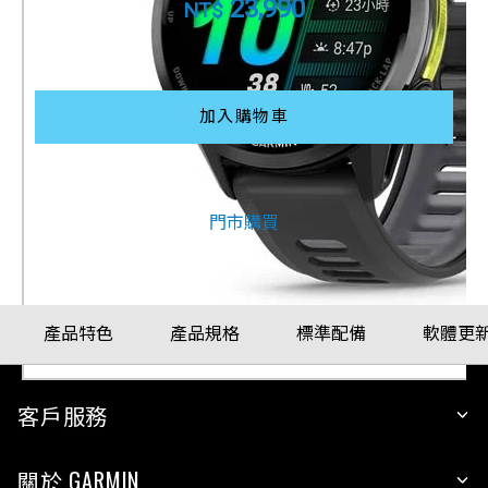
23,990
NT$
配戴比例參考
加入購物車
其他購買方式
門市購買
產品特色
產品規格
標準配備
軟體更
客戶服務
關於 GARMIN