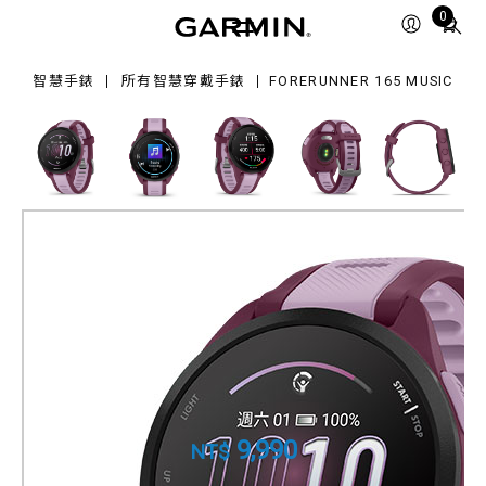
Total
0
sic
items
in
智慧手錶
所有智慧穿戴手錶
FORERUNNER 165 MUSIC
cart:
0
Forerunner 165 Music
GPS智慧心率跑錶
產品料號
010-02863-53
9,990
NT$