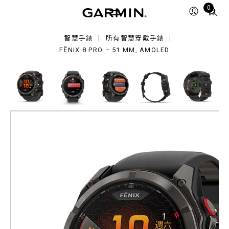
Total
0
o
items
in
智慧手錶
所有智慧穿戴手錶
,
cart:
OLED
FĒNIX 8 PRO – 51 MM, AMOLED
0
fēnix 8 Pro – 51 mm, AMOLED
全方位戶外進階GPS智慧腕錶
產品料號
010-03199-20