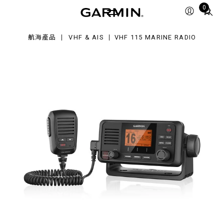
Total
0
rine
items
dio
in
航海產品
VHF & AIS
VHF 115 MARINE RADIO
cart:
0