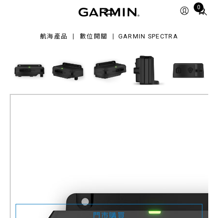
ectra
Total
0
items
in
航海產品
數位開關
GARMIN SPECTRA
cart:
0
Garmin Spectra
LC102 LED Control Module
產品料號
010-02829-00
門市購買