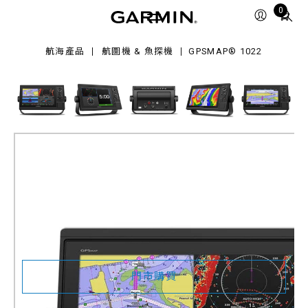
22
Total
0
items
in
航海產品
航圖機 & 魚探機
GPSMAP® 1022
cart:
0
GPSMAP® 1022
產品料號
010-01740-00
門市購買