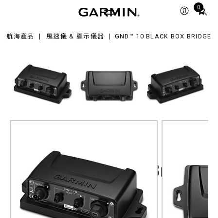
Total
0
ack
items
x
in
dge
航海產品
風速儀 & 顯示儀器
GND™ 10 BLACK BOX BRIDGE
cart:
0
GND™ 10 Black Box Bridge
產品料號
010-01226-00