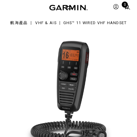
Total
0
red
items
F
in
ndset
航海產品
VHF & AIS
GHS™ 11 WIRED VHF HANDSET
cart:
0