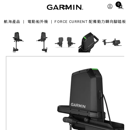
rent
Total
0
items
in
航海產品
電動船外機
FORCE CURRENT 配備動力轉向腳踏板
cart:
0
Force Current 配備動力轉向
腳踏板
獨木舟電動船外機
產品料號
010-02864-00