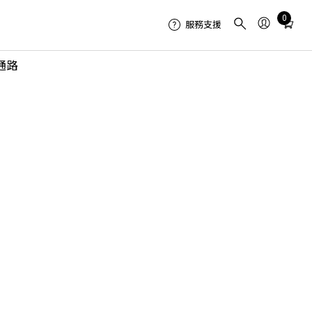
Total
0
服務支援
items
in
通路
cart:
0