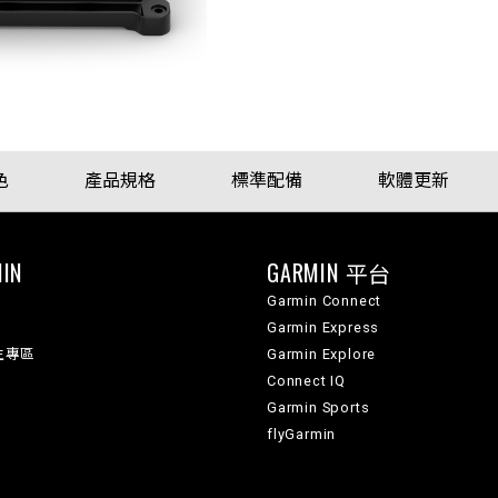
色
產品規格
標準配備
軟體更新
IN
GARMIN 平台
Garmin Connect
Garmin Express
生專區
Garmin Explore
Connect IQ
Garmin Sports
flyGarmin