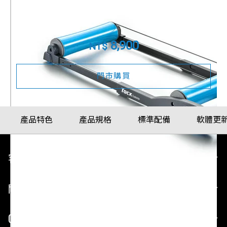
進階版滾筒式訓練台
產品料號
T1100
8,900
NT$
門市購買
產品特色
產品規格
標準配備
軟體更
客戶服務
關於 GARMIN
GARMIN 平台