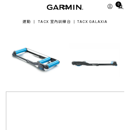
axia
Total
0
items
in
運動
TACX 室內訓練台
TACX GALAXIA
cart:
0
Tacx Galaxia