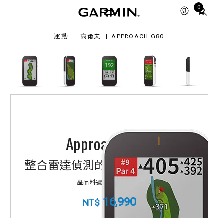
0
Total
0
items
in
運動
高爾夫
APPROACH G80
cart:
0
Approach G80
整合雷達偵測的高爾夫GPS訓練儀
產品料號
010-01914-03
16,990
NT$