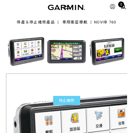
0
Total
0
items
in
停產＆停止維修產品
車用衛星導航
NÜVI® 760
cart:
0
停止維修
nüvi® 760
產品料號
010-00657-60