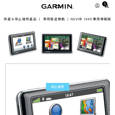
90
Total
0
items
in
停產＆停止維修產品
車用衛星導航
NÜVI® 1690 實用導航版
cart:
0
停止維修
nüvi® 1690 實用導航版
產品料號
010-00822-62