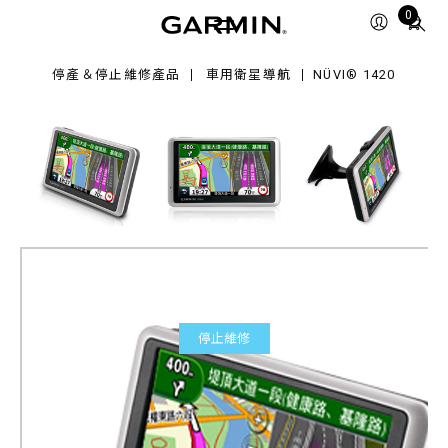
20
Total
0
items
in
停產＆停止維修產品
車用衛星導航
NÜVI® 1420
cart:
0
停止維修
nüvi® 1420
產品料號
010-00810-6B