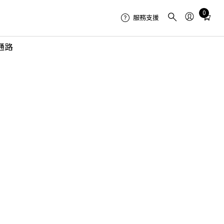
Total
0
服務支援
items
in
通路
cart:
0