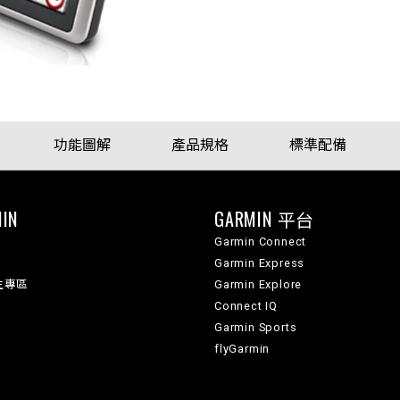
功能圖解
產品規格
標準配備
IN
GARMIN 平台
Garmin Connect
Garmin Express
生專區
Garmin Explore
Connect IQ
Garmin Sports
flyGarmin