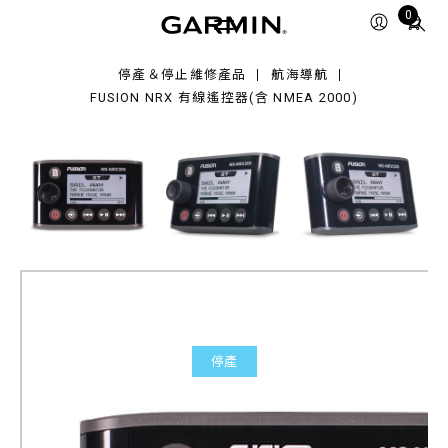
X
Total
0
items
in
停產＆停止維修產品
航海導航
cart:
FUSION NRX 有線遙控器(含 NMEA 2000)
0
EA
00)
停產
Fusion NRX 有線遙控器(含
NMEA 2000)