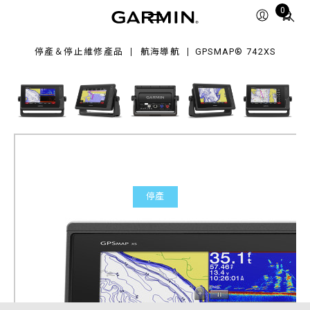
2xs
Total
0
items
in
停產＆停止維修產品
航海導航
GPSMAP® 742XS
cart:
0
停產
GPSMAP® 742xs
產品料號
010-01738-03