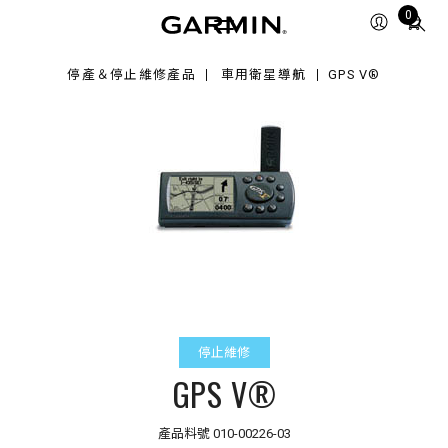
®
Total
0
items
in
停產＆停止維修產品
車用衛星導航
GPS V®
cart:
0
停止維修
GPS V®
產品料號
010-00226-03