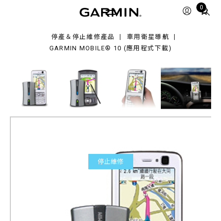
bile®
Total
0
items
in
停產＆停止維修產品
車用衛星導航
cart:
GARMIN MOBILE® 10 (應用程式下載)
0
停止維修
Garmin Mobile® 10 (應用程
式下載)
產品料號
010-00579-04