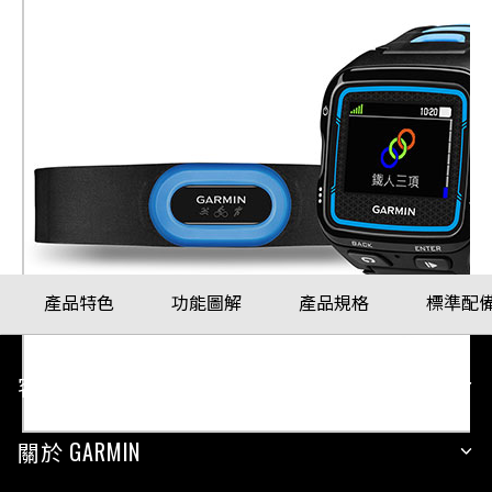
Forerunner® 920XT (HRM-Tri
Bundle)
鐵人三項運動錶-三鐵進化版
產品料號
010-01174-26
配戴比例參考
產品特色
功能圖解
產品規格
標準配
客戶服務
關於 GARMIN