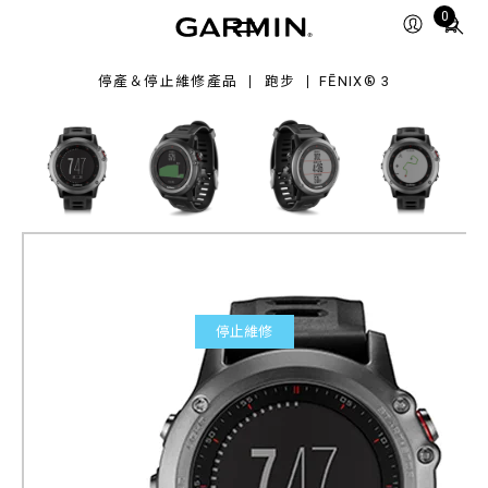
Total
0
items
in
停產＆停止維修產品
跑步
FĒNIX® 3
cart:
0
停止維修
fēnix® 3
全能戶外運動GPS腕錶
產品料號
010-01338-04