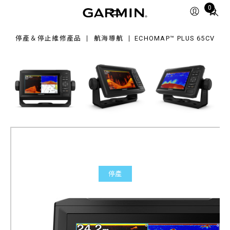
s
Total
0
cv
items
in
停產＆停止維修產品
航海導航
ECHOMAP™ PLUS 65CV
cart:
0
停產
ECHOMAP™ Plus 65cv
產品料號
010-01891-30