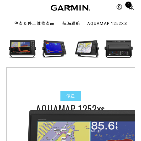
52xs
Total
0
items
in
停產＆停止維修產品
航海導航
AQUAMAP 1252XS
cart:
0
停產
AQUAMAP 1252xs
產品料號
010-01846-20