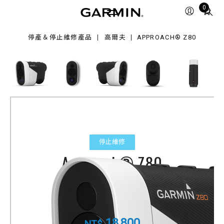
0
Total
0
items
in
停產＆停止維修產品
高爾夫
APPROACH® Z80
cart:
0
停止維修
Approach® Z80
GPS雷射測距儀
產品料號
010-01771-10
18,800
NT$