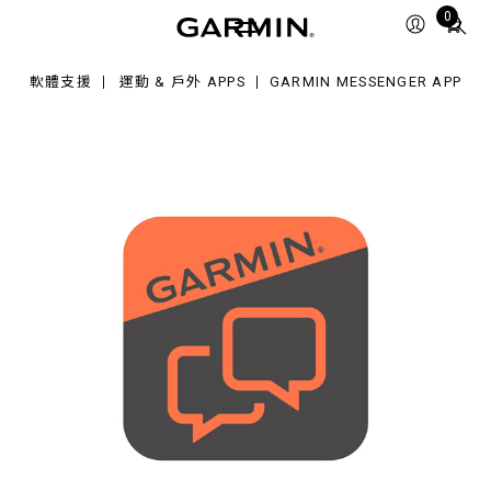
ssenger
Total
0
p
items
in
軟體支援
運動 & 戶外 APPS
GARMIN MESSENGER APP
cart:
0