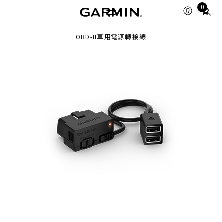
Total
0
items
in
OBD-II車用電源轉接線
cart:
0